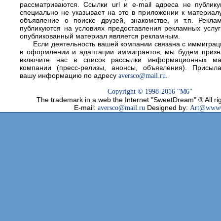
рассматриваются. Cсылки url и e-mail адреса не публику
специально не указывает на это в приложении к материал
объявление о поиске друзей, знакомстве, и т.п. Рекл
публикуются на условиях предоставления рекламных услуг
опубликованный материал является рекламным.
Если деятельность вашей компании связана с иммиграц
в оформлении и адаптации иммигрантов, мы будем призн
включите нас в список рассылки информационных ма
компании (пресс-релизы, анонсы, объявления). Присыла
вашу информацию по адресу
aversco@mail.ru
.
Copyright © 1998-2016
"M6"
The trademark in a web the Internet "SweetDream" ® All ri
E-mail:
aversco@mail.ru
Designed by:
Art@www