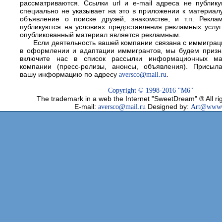
рассматриваются. Cсылки url и e-mail адреса не публику
специально не указывает на это в приложении к материал
объявление о поиске друзей, знакомстве, и т.п. Рекл
публикуются на условиях предоставления рекламных услуг
опубликованный материал является рекламным.
Если деятельность вашей компании связана с иммиграц
в оформлении и адаптации иммигрантов, мы будем призн
включите нас в список рассылки информационных ма
компании (пресс-релизы, анонсы, объявления). Присыла
вашу информацию по адресу
aversco@mail.ru
.
Copyright © 1998-2016
"M6"
The trademark in a web the Internet "SweetDream" ® All ri
E-mail:
aversco@mail.ru
Designed by:
Art@www