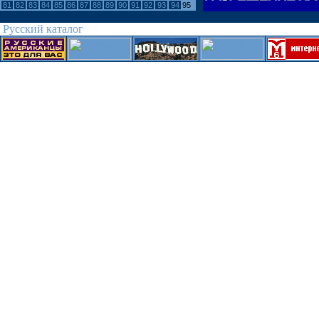
81
82
83
84
85
86
87
88
89
90
91
92
93
94
95
Русский каталог