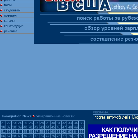
визы
студентам
лотерея
каталог
конституция
реклама
Immigration News
эмиграционные новости:
21
22
23
24
25
26
27
28
29
30
31
32
33
34
35
36
37
38
39
40
41
42
43
44
45
46
47
48
49
50
51
52
53
54
55
56
57
58
59
60
61
62
63
64
65
66
67
68
69
70
71
72
73
74
75
76
77
78
79
80